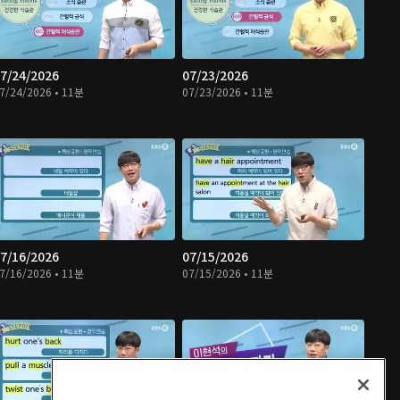
7/24/2026
07/23/2026
7/24/2026 • 11분
07/23/2026 • 11분
7/16/2026
07/15/2026
7/16/2026 • 11분
07/15/2026 • 11분