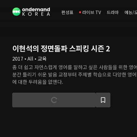
편성표
라이브 TV
드라마
예능/
이현석의 정면돌파 스피킹 시즌 2
2017 • All • 교육
좀 더 쉽고 자연스럽게 영어를 말하고 싶은 사람들을 위한 영어 
분간 틀리기 쉬운 발음 교정부터 주제별 학습으로 다양한 영어
에 대한 두려움을 없앤다.