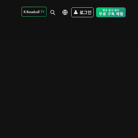
로그인
Free Trial - Sk