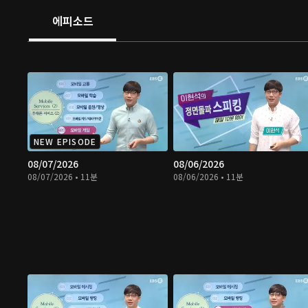
에피소드
NEW EPISODE
08/07/2026
08/06/2026
08/07/2026 • 11분
08/06/2026 • 11분