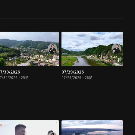
7/30/2026
07/29/2026
7/30/2026 • 25분
07/29/2026 • 26분