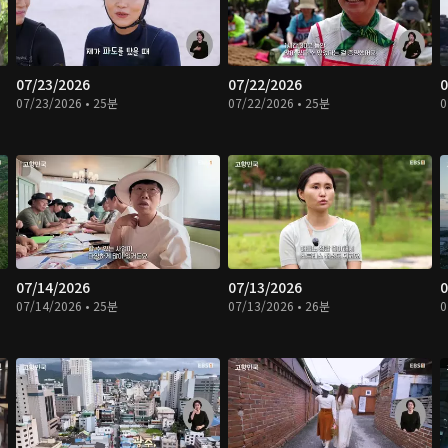
07/23/2026
07/22/2026
0
07/23/2026 • 25분
07/22/2026 • 25분
0
07/14/2026
07/13/2026
0
07/14/2026 • 25분
07/13/2026 • 26분
0