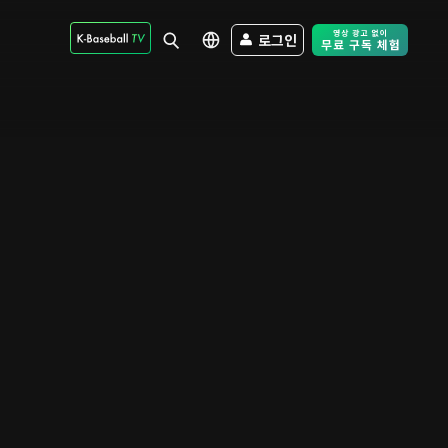
로그인
Free Trial - Sk