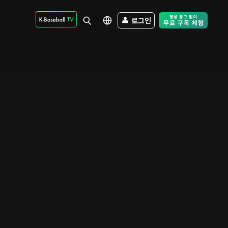
로그인
Free Trial - Sk