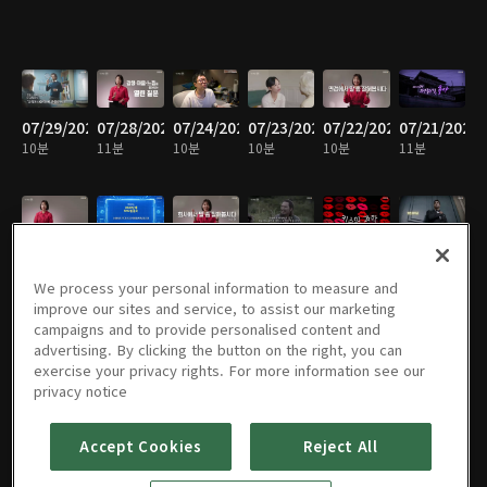
07/29/2026
07/28/2026
07/24/2026
07/23/2026
07/22/2026
07/21/2026
10분
11분
10분
10분
10분
11분
07/17/2026
07/16/2026
07/15/2026
07/14/2026
07/10/2026
07/09/2026
11분
10분
11분
10분
9분
10분
We process your personal information to measure and
improve our sites and service, to assist our marketing
campaigns and to provide personalised content and
advertising. By clicking the button on the right, you can
exercise your privacy rights. For more information see our
07/08/2026
07/07/2026
07/02/2026
07/01/2026
06/30/2026
06/26/2026
privacy notice
11분
11분
10분
11분
11분
10분
Accept Cookies
Reject All