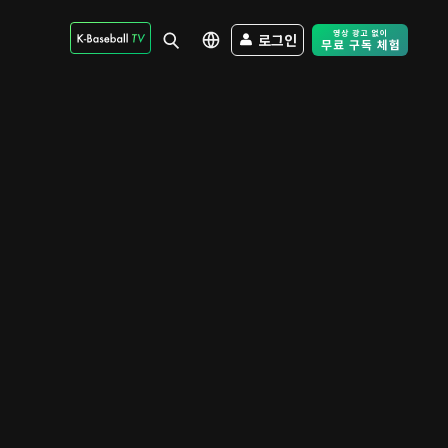
로그인
Free Trial - Sk