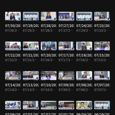
07/30/2026
07/29/2026
07/28/2026
07/27/2026
07/24/2026
07/23/2026
07/30/2026 • 1시간 23분
07/29/2026 • 1시간 23분
07/28/2026 • 1시간 23분
07/27/2026 • 1시간 21분
07/24/2026 • 1시간 23분
07/23/2026 • 1시간
07/22/2026
07/21/2026
07/20/2026
07/17/2026
07/16/2026
07/15/2026
07/22/2026 • 1시간 22분
07/21/2026 • 1시간 21분
07/20/2026 • 1시간 23분
07/17/2026 • 1시간 22분
07/16/2026 • 1시간 22분
07/15/2026 • 1시간 23분
07/14/2026
07/13/2026
07/10/2026
07/09/2026
07/08/2026
07/07/2026
07/14/2026 • 1시간 24분
07/13/2026 • 1시간 22분
07/10/2026 • 1시간 24분
07/09/2026 • 1시간 23분
07/08/2026 • 1시간 22분
07/07/2026 • 1시간 23분
07/06/2026
07/03/2026
07/02/2026
07/01/2026
06/30/2026
06/29/2026