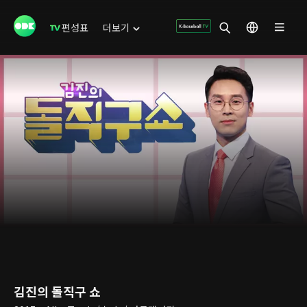
편성표
더보기
김진의 돌직구 쇼