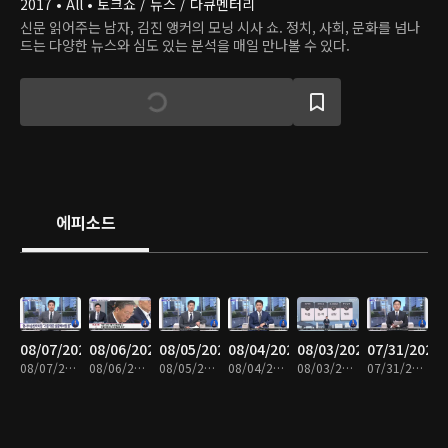
2017 • All • 토크쇼 / 뉴스 / 다큐멘터리
신문 읽어주는 남자, 김진 앵커의 모닝 시사 쇼. 정치, 사회, 문화를 넘나
드는 다양한 뉴스와 심도 있는 분석을 매일 만나볼 수 있다.
에피소드
08/07/2026
08/06/2026
08/05/2026
08/04/2026
08/03/2026
07/31/2026
08/07/2026 • 1시간 23분
08/06/2026 • 1시간 22분
08/05/2026 • 1시간 23분
08/04/2026 • 1시간 24분
08/03/2026 • 1시간 24분
07/31/2026 • 1시간 23분