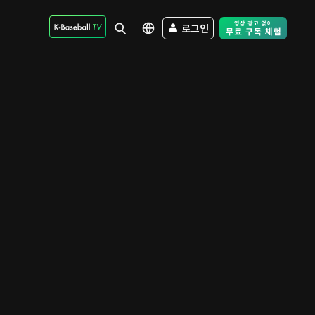
로그인
Free Trial - Sk