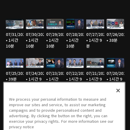
07/31/2026
07/30/2026
07/29/2026
07/28/2026
07/27/2026
07/26/2026
• 1시간
• 1시간
• 1시간
• 1시간
• 1시간 9
• 38분
10분
10분
10분
10분
분
07/25/2026
07/24/2026
07/23/2026
07/22/2026
07/21/2026
07/20/2026
• 39분
• 1시간 9
• 1시간
• 1시간 9
• 1시간 9
• 1시간 9
분
10분
분
분
분
We process your personal information to measure and
improve our sites and service, to assist our marketing
campaigns and to provide personalised content and
07/19/2026
07/18/2026
07/17/2026
07/16/2026
07/15/2026
07/14/2026
advertising. By clicking the button on the right, you can
• 40분
• 38분
• 1시간
• 1시간 8
• 1시간
• 1시간 9
exercise your privacy rights. For more information see our
13분
분
10분
분
privacy notice