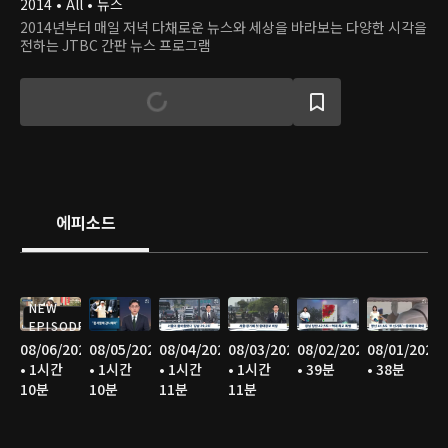
2014 • All • 뉴스
2014년부터 매일 저녁 다채로운 뉴스와 세상을 바라보는 다양한 시각을
전하는 JTBC 간판 뉴스 프로그램
에피소드
NEW
EPISODE
08/06/2026
08/05/2026
08/04/2026
08/03/2026
08/02/2026
08/01/2026
• 1시간
• 1시간
• 1시간
• 1시간
• 39분
• 38분
10분
10분
11분
11분