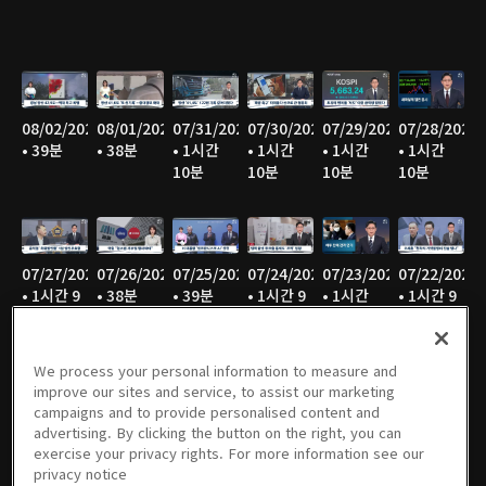
08/02/2026
08/01/2026
07/31/2026
07/30/2026
07/29/2026
07/28/2026
• 39분
• 38분
• 1시간
• 1시간
• 1시간
• 1시간
10분
10분
10분
10분
07/27/2026
07/26/2026
07/25/2026
07/24/2026
07/23/2026
07/22/2026
• 1시간 9
• 38분
• 39분
• 1시간 9
• 1시간
• 1시간 9
분
분
10분
분
We process your personal information to measure and
improve our sites and service, to assist our marketing
campaigns and to provide personalised content and
07/21/2026
07/20/2026
07/19/2026
07/18/2026
07/17/2026
07/16/2026
advertising. By clicking the button on the right, you can
• 1시간 9
• 1시간 9
• 40분
• 38분
• 1시간
• 1시간 8
exercise your privacy rights. For more information see our
분
분
13분
분
privacy notice