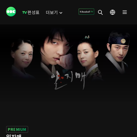
편성표
더보기
PREMIUM
일지매