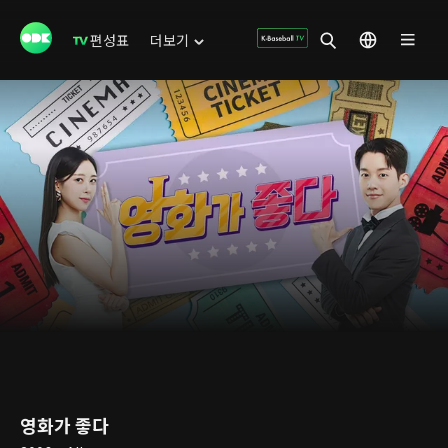
편성표
더보기
영화가 좋다