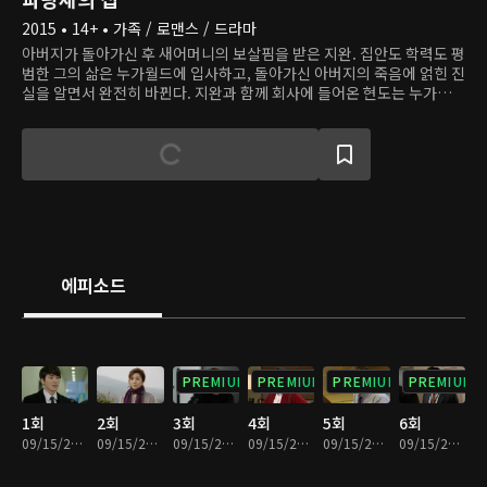
2015 • 14+ • 가족 / 로맨스 / 드라마
아버지가 돌아가신 후 새어머니의 보살핌을 받은 지완. 집안도 학력도 평
범한 그의 삶은 누가월드에 입사하고, 돌아가신 아버지의 죽음에 얽힌 진
실을 알면서 완전히 바뀐다. 지완과 함께 회사에 들어온 현도는 누가월드
회장의 아들이지만, 가업을 잇는 데는 관심 없다. 많은 여자를 만나오던
현도는 지완의 동생 은수와 사랑에 빠진다. 하지만 지완과 아버지의 악연
이 드러나며 현도는 지완뿐 아니라 은수와도 갈등한다. 한편 은수의 친구
인 영주는 오래전부터 지완을 짝사랑해 왔다. 삶과 사랑, 가족 관계의 갈
등으로 네 청춘의 각자의 위치에서 큰 변화를 맞이한다.
에피소드
PREMIUM
PREMIUM
PREMIUM
PREMIUM
1회
2회
3회
4회
5회
6회
09/15/2023 • 1시간 4분
09/15/2023 • 1시간 2분
09/15/2023 • 1시간 1분
09/15/2023 • 1시간 1분
09/15/2023 • 1시간 2분
09/15/2023 • 59분