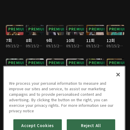
PREMIUM
PREMIUM
PREMIUM
PREMIUM
PREMIUM
PREMIUM
7회
8회
9회
10회
11회
12회
09/15/2023 • 1시간 3분
09/15/2023 • 1시간 2분
09/15/2023 • 1시간 2분
09/15/2023 • 1시간 1분
09/15/2023 • 1시간 2분
09/15/2023 • 1시간 2분
PREMIUM
PREMIUM
PREMIUM
PREMIUM
PREMIUM
PREMIUM
13회
14회
15회
16회
17회
18회
09/15/2023 • 1시간 1분
09/15/2023 • 1시간 2분
09/15/2023 • 1시간 1분
09/15/2023 • 1시간 2분
09/15/2023 • 1시간 4분
09/15/2023 • 1시간 1분
We process your personal information to measure and
improve our sites and service, to assist our marketing
campaigns and to provide personalised content and
PREMIUM
PREMIUM
PREMIUM
PREMIUM
PREMIUM
PREMIUM
advertising. By clicking the button on the right, you can
exercise your privacy rights. For more information see our
19회
20회
21회
22회
23회
24회
privacy notice
09/15/2023 • 1시간 3분
09/15/2023 • 1시간 2분
09/15/2023 • 1시간 1분
09/15/2023 • 1시간 2분
09/15/2023 • 1시간 1분
09/15/2023 • 1시간 2분
Accept Cookies
Reject All
PREMIUM
PREMIUM
PREMIUM
PREMIUM
PREMIUM
PREMIUM