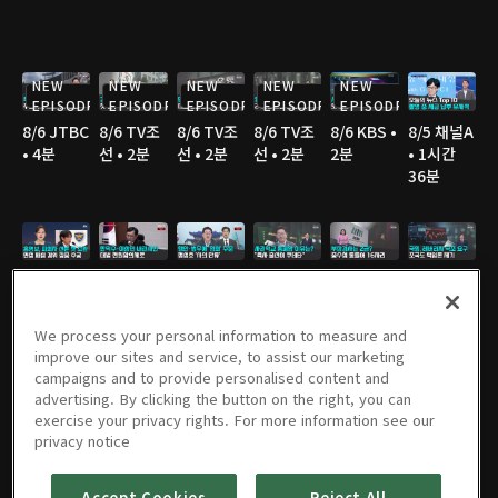
NEW
NEW
NEW
NEW
NEW
EPISODE
EPISODE
EPISODE
EPISODE
EPISODE
8/6 JTBC
8/6 TV조
8/6 TV조
8/6 TV조
8/6 KBS •
8/5 채널A
• 4분
선 • 2분
선 • 2분
선 • 2분
2분
• 1시간
36분
8/5 JTBC
8/5 연합
8/5 연합
8/5 TV조
8/5 TV조
8/5 TV조
• 2분
TV • 3분
TV • 3분
선 • 3분
선 • 2분
선 • 3분
We process your personal information to measure and
improve our sites and service, to assist our marketing
campaigns and to provide personalised content and
advertising. By clicking the button on the right, you can
8/5 TV조
8/5 MBC
8/5 YTN •
8/5 YTN •
8/4 채널A
8/4 JTBC
exercise your privacy rights. For more information see our
선 • 3분
• 3분
3분
3분
• 1시간
• 2분
privacy notice
36분
Accept Cookies
Reject All