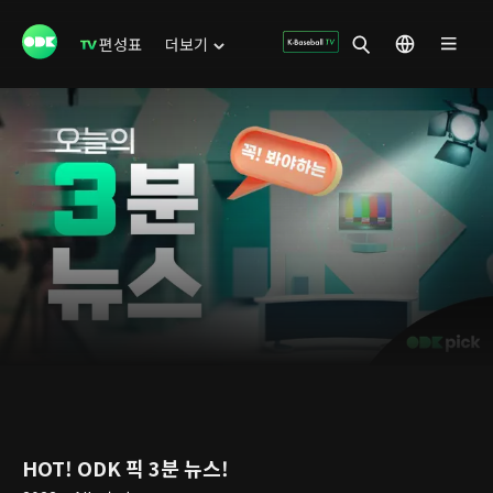
편성표
더보기
HOT! ODK 픽 3분 뉴스!