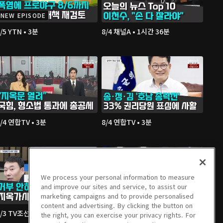
NEW EPISODE
/5 YTN • 3분
8/4 채널A • 1시간 36분
/4 연합TV • 3분
8/4 연합TV • 3분
We process your personal information to measure
and improve our sites and service, to assist our
marketing campaigns and to provide personalised
content and advertising. By clicking the button on
/3 TV조선 • 3분
8/3 채널A • 1시간 36분
the right, you can exercise your privacy rights. For