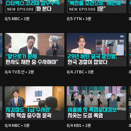
NEW EPISODE
NEW EPISODE
8/5 MBC • 3분
8/5 YTN • 3분
8
8/4 TV조선 • 2분
8/4 JTBC • 3분
8
8/4 MBC • 3분
8/4 KBS • 2분
8