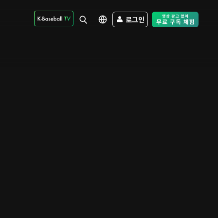
로그인
Free Trial - Sk