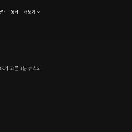
오락
영화
더보기
DK가 고른 3분 뉴스와