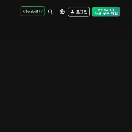
로그인
Free Trial - Sk