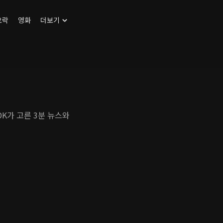
오락
영화
더보기
DK가 고른 3분 뉴스와