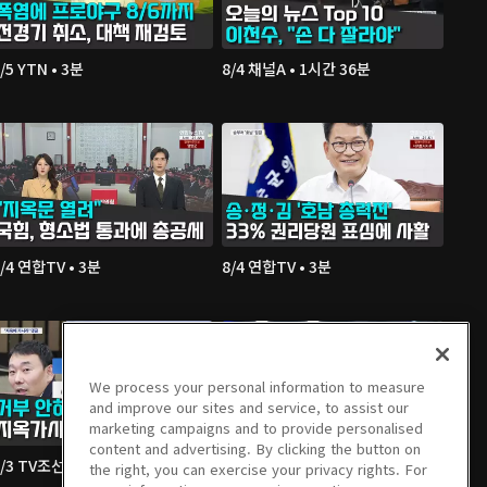
/5 YTN • 3분
8/4 채널A • 1시간 36분
/4 연합TV • 3분
8/4 연합TV • 3분
We process your personal information to measure
and improve our sites and service, to assist our
marketing campaigns and to provide personalised
content and advertising. By clicking the button on
/3 TV조선 • 3분
8/3 채널A • 1시간 36분
the right, you can exercise your privacy rights. For