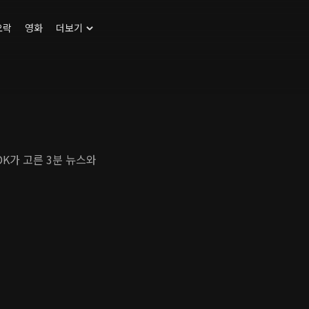
오락
영화
더보기
DK가 고른 3분 뉴스와