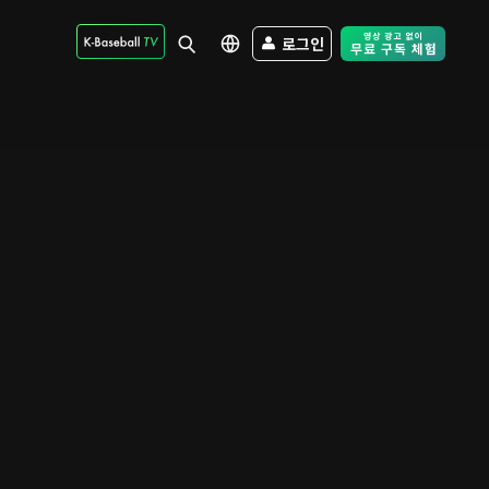
로그인
Free Trial - Sk