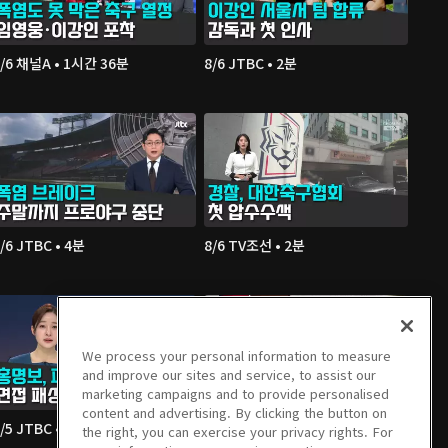
8/6 채널A • 1시간 36분
8/6 JTBC • 2분
/6 JTBC • 4분
8/6 TV조선 • 2분
We process your personal information to measure
and improve our sites and service, to assist our
marketing campaigns and to provide personalised
content and advertising. By clicking the button on
/5 JTBC • 2분
8/5 연합TV • 3분
the right, you can exercise your privacy rights. For