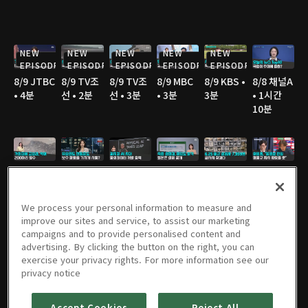
NEW
NEW
NEW
NEW
NEW
EPISODE
EPISODE
EPISODE
EPISODE
EPISODE
8/9 JTBC
8/9 TV조
8/9 TV조
8/9 MBC
8/9 KBS •
8/8 채널A
• 4분
선 • 2분
선 • 3분
• 3분
3분
• 1시간
10분
8/8 채널A
8/8 연합
8/8 JTBC
8/8 JTBC
8/8 TV조
8/8 TV조
• 2분
TV • 3분
• 2분
• 2분
선 • 3분
선 • 2분
We process your personal information to measure and
improve our sites and service, to assist our marketing
campaigns and to provide personalised content and
advertising. By clicking the button on the right, you can
8/8 TV조
8/8 TV조
8/8 SBS •
8/8 YTN •
8/7 채널A
8/7 채널A
exercise your privacy rights. For more information see our
선 • 4분
선 • 3분
3분
3분
• 1시간
• 2분
privacy notice
36분
Accept Cookies
Reject All