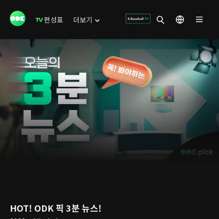
편성표
더보기
HOT! ODK 픽 3분 뉴스!