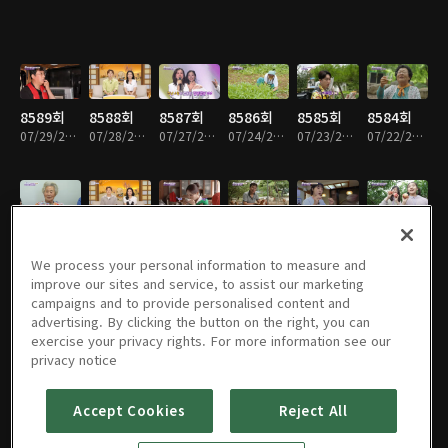
8589회
8588회
8587회
8586회
8585회
8584회
07/29/2026 • 58분
07/28/2026 • 59분
07/27/2026 • 59분
07/24/2026 • 59분
07/23/2026 • 59분
07/22/2026 • 59분
8583회
8582회
8581회
8580회
8579회
8578회
07/21/2026 • 59분
07/20/2026 • 59분
07/17/2026 • 59분
07/16/2026 • 58분
07/15/2026 • 58분
07/14/2026 • 58분
We process your personal information to measure and
improve our sites and service, to assist our marketing
campaigns and to provide personalised content and
advertising. By clicking the button on the right, you can
exercise your privacy rights. For more information see our
8577회
8576회
8575회
8574회
8573회
8572회
privacy notice
07/13/2026 • 59분
07/10/2026 • 59분
07/09/2026 • 59분
07/08/2026 • 59분
07/07/2026 • 59분
07/06/2026 • 59분
Accept Cookies
Reject All