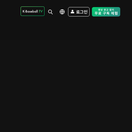
로그인
Free Trial - Sk