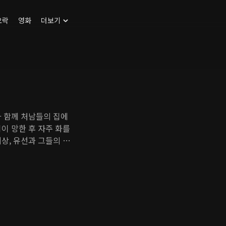
오락
영화
더보기
과 함께 처남들의 집에
이 망한 후 자주 화를
상, 유선과 그들의 아
옆집엔 고등학교 교사 하
있다. 지석, 하선, 줄리
족은 사건으로 가득한 일