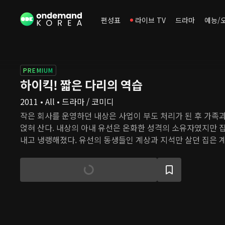
편성표
라이브 TV
드라마
예능/
PREMIUM
하이킥! 짧은 다리의 역습
2011 • All • 드라마 / 코미디
작은 회사를 운영하던 내상은 사업이 부도 처리가 된 후 가족
얹혀 산다. 내상의 아내 유선은 온화한 성격의 소유자였지만 집
내고 냉랭해졌다. 유선의 동생들인 계상과 지석만 살던 집은 계
들 종석, 딸 수정까지 함께 살면서 북적거린다. 한편 그들의 
선과 조카 지원, 후배 진희, 하선의 직장 동료인 줄리앤이 살고 
앤이 일하는 학교에 종석, 수정, 지원이 다니게 되면서 두 가
상을 이어간다.