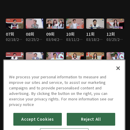
07회
08회
09회
10회
11회
12회
02/18/2022 • 49분
02/25/2022 • 49분
03/04/2022 • 49분
03/11/2022 • 49분
03/18/2022 • 48분
03/25/2022 • 49분
13회
14회
15회
16회
17회
18회
04/01/2022 • 49분
04/08/2022 • 49분
04/15/2022 • 48분
04/22/2022 • 49분
04/29/2022 • 48분
05/06/2022 • 49분
We process your personal information to measure and
improve our sites and service, to assist our marketing
campaigns and to provide personalised content and
advertising. By clicking the button on the right, you can
exercise your privacy rights. For more information see our
19회
20회
21회
22회
23회
24회
privacy notice
05/13/2022 • 49분
05/20/2022 • 49분
05/27/2022 • 49분
06/03/2022 • 49분
06/17/2022 • 49분
06/24/2022 • 49분
Accept Cookies
Reject All