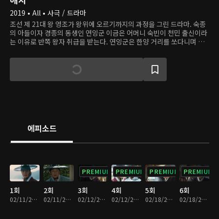
2019 • All • 사극 / 드라마
조선 제 21대 왕 영조가 왕위에 오르기까지의 과정을 그린 드라마. 숙종
의 아들이자 경종의 동생인 연잉군 이금은 어머니 숙빈이 천민 출신이라
는 이유로 반쪽 왕자 취급을 받는다. 연잉군은 한양 거리를 쏘다니며 여
러 친구를 사귄다. 몰락 양반 문수, 사헌부 다모 여지, 한양 왈패들의 우
두머리 달문은 등은 신분을 뛰어넘어 한 뜻을 품은 동지가 되어 준다. 병
약한 경종의 후계자 자리를 둘러싼 역모가 계획되고, 이금은 정적들의 덫
에 걸려 사랑하는 모든 것을 잃을 뻔한다. 이금은 소중한 사람들을 지키
기 위해 힘을 가지기로 결심하고, 친구들의 도움을 받아 왕좌를 향한 길
을 개척한다.
에피소드
PREMIUM
PREMIUM
PREMIUM
PREMIUM
1회
2회
3회
4회
5회
6회
02/11/2019 • 31분
02/11/2019 • 30분
02/12/2019 • 30분
02/12/2019 • 31분
02/18/2019 • 30분
02/18/2019 • 30분