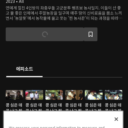
2023 • All
연예계 절친 4인방의 좌충우돌 고군분투 쌩초보 농사일지. 이들이 산 좋
고 물 좋은 인제에서 주말농장을 일구며 매주 땅의 신비로움을 몸소 느끼
면서 '농알못'에서 농작물에 울고 웃는 '찐 농사꾼'이 되는 과정을 따라간
다. 농사에 진심, 노는 것과 먹는 것엔 더 진심인 사람들의 본격 리얼 코믹
다큐.
에피소드
콩 심은 데
콩 심은 데
콩 심은 데
콩 심은 데
콩 심은 데
콩 심은 데
콩 나고 팥
콩 나고 팥
콩 나고 팥
콩 나고 팥
콩 나고 팥
콩 나고 팥
심은 데 팥
심은 데 팥
심은 데 팥
심은 데 팥
심은 데 팥
심은 데 팥
난다 (콩콩
12/29/2023 • 1시간 41분
난다 (콩콩
12/28/2023 • 1시간 37분
난다 (콩콩
12/27/2023 • 1시간 29분
난다 (콩콩
12/26/2023 • 1시간 27분
난다 (콩콩
12/25/2023 • 1시간 29분
난다 (콩콩
12/24/2023 • 1시간 28분
We process your personal information to measure and
팥팥) : 09
팥팥) : 08
팥팥) : 07
팥팥) : 06
팥팥) : 05
팥팥) : 04