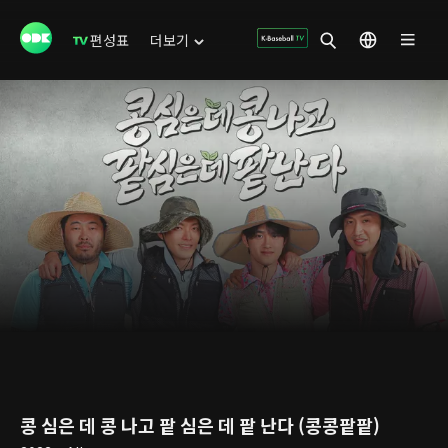
편성표
더보기
콩 심은 데 콩 나고 팥 심은 데 팥 난다 (콩콩팥팥)