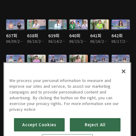
637회
638회
639회
640회
641회
642회
06/09/2022 • 20분
06/10/2022 • 19분
06/14/2022 • 20분
06/15/2022 • 19분
06/16/2022 • 19분
06/17/2022 • 19분
643회
644회
645회
646회
649회
650회
06/21/2022 • 19분
06/22/2022 • 19분
06/23/2022 • 20분
06/24/2022 • 19분
06/28/2022 • 20분
06/29/2022 • 19분
We process your personal information to measure and
improve our sites and service, to assist our marketing
campaigns and to provide personalised content and
advertising. By clicking the button on the right, you can
exercise your privacy rights. For more information see our
651회
652회
653회
654회
655회
656회
privacy notice
06/30/2022 • 19분
07/01/2022 • 19분
07/05/2022 • 19분
07/06/2022 • 19분
07/07/2022 • 19분
07/08/2022 • 19분
Accept Cookies
Reject All