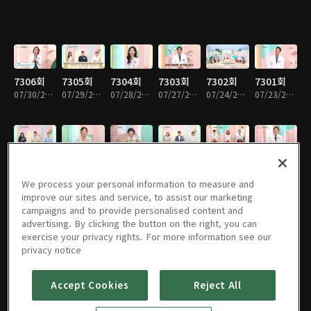
7306회
7305회
7304회
7303회
7302회
7301회
07/30/2026 • 52분
07/29/2026 • 52분
07/28/2026 • 51분
07/27/2026 • 51분
07/24/2026 • 52분
07/23/2026 • 52분
7300회
7299회
7298회
7297회
7296회
7295회
07/22/2026 • 52분
07/21/2026 • 51분
07/20/2026 • 51분
07/17/2026 • 52분
07/16/2026 • 51분
07/15/2026 • 52분
We process your personal information to measure and
improve our sites and service, to assist our marketing
campaigns and to provide personalised content and
advertising. By clicking the button on the right, you can
exercise your privacy rights. For more information see our
7294회
7293회
7292회
7291회
7290회
7289회
privacy notice
07/14/2026 • 51분
07/13/2026 • 51분
07/10/2026 • 52분
07/09/2026 • 52분
07/08/2026 • 52분
07/07/2026 • 51분
Accept Cookies
Reject All