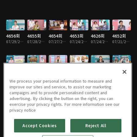
4656회
4655회
4654회
4653회
4626회
4652회
07/29/2026 • 46분
07/28/2026 • 46분
07/27/2026 • 46분
07/24/2026 • 46분
07/24/2026 • 46분
07/21/2026 • 46분
4651회
4650회
4649회
4648회
4647회
4646회
07/20/2026 • 46분
07/16/2026 • 46분
07/15/2026 • 46분
07/14/2026 • 46분
07/13/2026 • 46분
07/10/2026 • 46분
We process your personal information to measure and
improve our sites and service, to assist our marketing
campaigns and to provide personalised content and
advertising. By clicking the button on the right, you can
exercise your privacy rights. For more information see our
4645회
4618회
4644회
4643회
4642회
4641회
privacy notice
07/09/2026 • 46분
07/09/2026 • 46분
07/08/2026 • 46분
07/07/2026 • 46분
07/06/2026 • 46분
07/03/2026 • 46분
Accept Cookies
Reject All