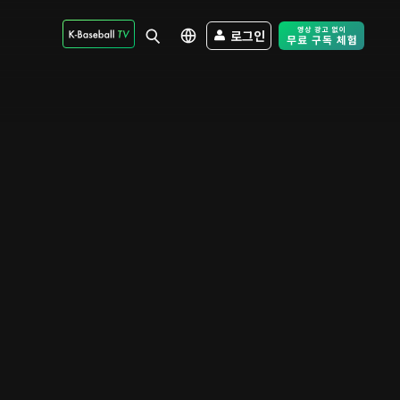
로그인
Free Trial - Sk