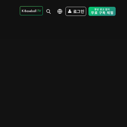
로그인
Free Trial - Sk