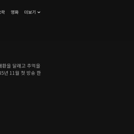
오락
영화
더보기
 애환을 달래고 추억을
5년 11월 첫 방송 한