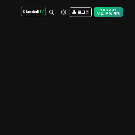
로그인
Free Trial - Sk