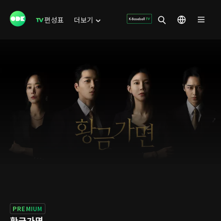
편성표
더보기
PREMIUM
황금가면