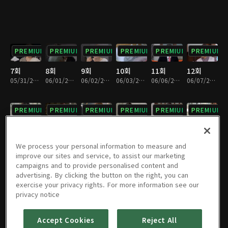
PREMIUM
PREMIUM
PREMIUM
PREMIUM
PREMIUM
PREMIUM
7회
8회
9회
10회
11회
12회
05/31/2022 • 33분
06/01/2022 • 34분
06/02/2022 • 34분
06/03/2022 • 34분
06/06/2022 • 34분
06/07/2022 • 34분
PREMIUM
PREMIUM
PREMIUM
PREMIUM
PREMIUM
PREMIUM
13회
14회
15회
16회
17회
18회
06/08/2022 • 34분
06/09/2022 • 32분
06/10/2022 • 33분
06/13/2022 • 33분
06/14/2022 • 34분
06/15/2022 • 32분
We process your personal information to measure and
improve our sites and service, to assist our marketing
campaigns and to provide personalised content and
PREMIUM
PREMIUM
PREMIUM
PREMIUM
PREMIUM
PREMIUM
advertising. By clicking the button on the right, you can
exercise your privacy rights. For more information see our
19회
20회
21회
22회
23회
24회
privacy notice
06/16/2022 • 31분
06/17/2022 • 33분
06/20/2022 • 34분
06/21/2022 • 33분
06/22/2022 • 31분
06/23/2022 • 34분
Accept Cookies
Reject All
PREMIUM
PREMIUM
PREMIUM
PREMIUM
PREMIUM
PREMIUM