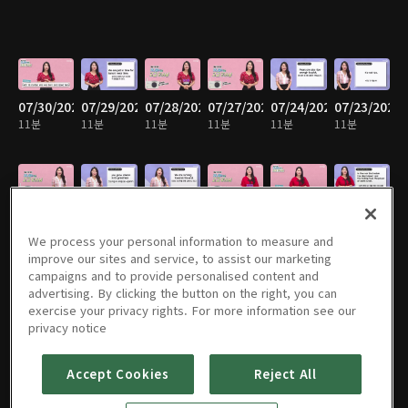
07/30/2026
07/29/2026
07/28/2026
07/27/2026
07/24/2026
07/23/2026
11분
11분
11분
11분
11분
11분
07/22/2026
07/21/2026
07/20/2026
07/17/2026
07/16/2026
07/15/2026
11분
11분
11분
11분
10분
11분
We process your personal information to measure and
improve our sites and service, to assist our marketing
campaigns and to provide personalised content and
advertising. By clicking the button on the right, you can
exercise your privacy rights. For more information see our
07/14/2026
07/13/2026
07/10/2026
07/09/2026
07/08/2026
07/07/2026
privacy notice
11분
11분
11분
11분
10분
11분
Accept Cookies
Reject All