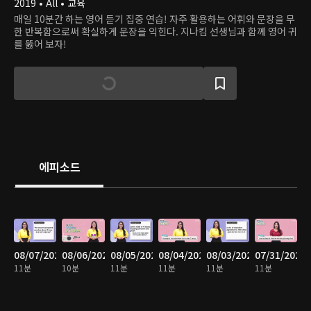
2019 • All • 교육
매일 10분간 하는 영어 듣기 집중 연습! 자주 활용하는 어휘와 문장을 무
한 반복함으로써 확실하게 문장을 익힌다. 지나킴 선생님과 함께 영어 귀
를 뚫어 보자!
에피소드
08/07/2026
08/06/2026
08/05/2026
08/04/2026
08/03/2026
07/31/2026
11분
10분
11분
11분
11분
11분