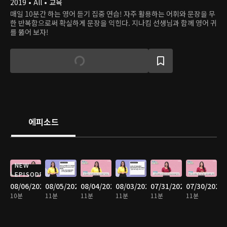
2019 • All • 교육
매일 10분간 하는 영어 듣기 집중 연습! 자주 활용하는 어휘와 문장을 무
한 반복함으로써 확실하게 문장을 익힌다. 지나킴 선생님과 함께 영어 귀
를 뚫어 보자!
에피소드
NEW
EPISODE
08/06/2026
08/05/2026
08/04/2026
08/03/2026
07/31/2026
07/30/2026
10분
11분
11분
11분
11분
11분