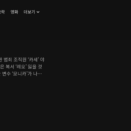
오락
영화
더보기
 범죄 조직원 ‘카세’ 야
은 복서 ‘레오’ 잃을 것
 변수 ‘모니카’가 나타
는데… 2020년 가장
집대성을 만나다!