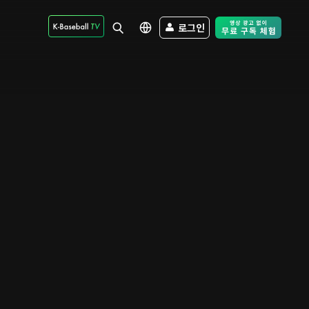
로그인
Free Trial - Sk