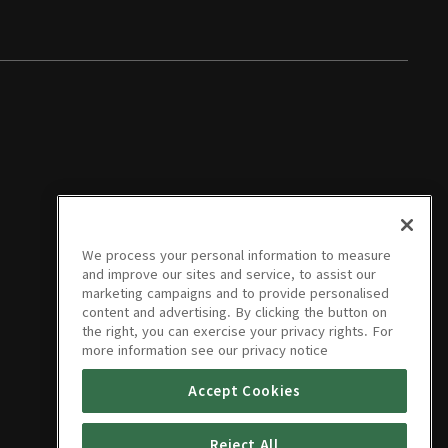
We process your personal information to measure
and improve our sites and service, to assist our
marketing campaigns and to provide personalised
content and advertising. By clicking the button on
the right, you can exercise your privacy rights. For
more information see our privacy notice
Accept Cookies
Reject All