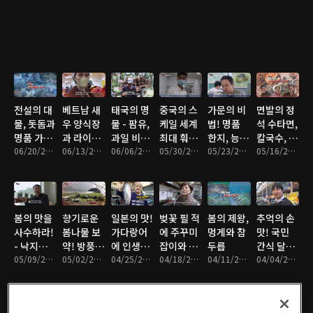
전설의 대
베트남 새
태국의 명
중국의 스
가문의 비
면발의 정
물, 돗돔과
우 양식장
물 - 팜유,
케일 세계
법! 명품
석 수타면,
명품 가방
과 라이스
과일 비누,
최대 훠궈
한지, 능이
칼국수, 냉
수선
06/20/2026 • 46분
페이퍼
06/13/2026 • 47분
두리안
06/06/2026 • 44분
식당과 모
05/30/2026 • 46분
닭백숙, 손
05/23/2026 • 46분
면
05/16/2026 • 47분
노레일 닭
두부
농장
봄의 맛을
향기로운
일본의 맛!
벚꽃 필 적
봄의 제왕,
추억의 손
사수하라!
봄나물 보
가다랑어
에 주꾸미
멍게와 참
맛! 국민
- 낙지와
약! 방풍나
에 인생을
잡이와 밥
두릅
간식 달인
고사리와
05/09/2026 • 46분
물과 미나
05/02/2026 • 46분
걸다
04/25/2026 • 47분
주는 민박
04/18/2026 • 46분
04/11/2026 • 47분
들
04/04/2026 • 47분
바지락
리
집