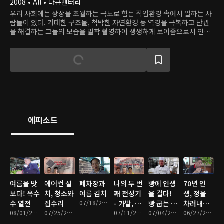
2008 • All • 다큐멘터리
우리 사회에는 상상을 초월하는 극도로 힘든 직업환경 속에서 일하는 사
람들이 있다. 거대한 구조물, 척박한 자연환경 등 역경을 극복하고 난관
을 해결하는 그들의 모습을 밀착 촬영하여 생생하게 보여줌으로서 인간
의 의지, 그리고 팀워크와 리더십으로 문명을 이뤄온 인류의 한 단면을
보여준다.
에피소드
여름을 맛
에어컨 설
폐차장과
나의 두 번
빵에 인생
70년 인
보다! 옥수
치, 청소와
여름 김치
째 전성기
을 걸다!
생, 정을
수 열전
집수리
07/18/2026 • 46분
- 가발, 중
빵 굽는 사
차려내다!
08/01/2026 • 46분
07/25/2026 • 46분
장비 세차,
07/11/2026 • 47분
람들
07/04/2026 • 47분
할매 밥집
06/27/2026 • 46분
입주 청소