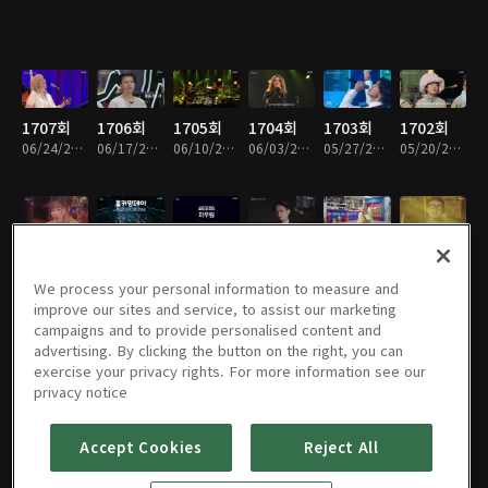
1707회
1706회
1705회
1704회
1703회
1702회
06/24/2026 • 50분
06/17/2026 • 51분
06/10/2026 • 50분
06/03/2026 • 50분
05/27/2026 • 52분
05/20/2026 • 48분
1701회
1700회
1775회
1774회
1773회
1772회
05/13/2026 • 52분
05/06/2026 • 51분
05/02/2026 • 47분
04/25/2026 • 47분
04/18/2026 • 47분
04/11/2026 • 45분
We process your personal information to measure and
improve our sites and service, to assist our marketing
campaigns and to provide personalised content and
advertising. By clicking the button on the right, you can
exercise your privacy rights. For more information see our
1771회
1770회
1769회
1768회
1767회
1766회
privacy notice
04/04/2026 • 48분
03/28/2026 • 47분
03/21/2026 • 47분
03/14/2026 • 47분
03/07/2026 • 47분
02/28/2026 • 47분
Accept Cookies
Reject All