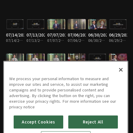
07/14/2026
07/13/2026
07/07/2026
07/06/2026
06/30/2026
06/29/2026
07/14/2026 • 17분
07/13/2026 • 18분
07/07/2026 • 16분
07/06/2026 • 17분
06/30/2026 • 17분
06/29/2026 • 17분
06/23/2026
06/22/2026
06/16/2026
06/15/2026
06/09/2026
06/08/2026
06/23/2026 • 17분
06/22/2026 • 17분
06/16/2026 • 18분
06/15/2026 • 17분
06/09/2026 • 17분
06/08/2026 • 17분
We process your personal information to measure and
improve our sites and service, to assist our marketing
campaigns and to provide personalised content and
advertising. By clicking the button on the right, you can
exercise your privacy rights. For more information see our
06/02/2026
06/01/2026
05/26/2026
05/25/2026
05/19/2026
05/18/2026
privacy notice
06/02/2026 • 18분
06/01/2026 • 18분
05/26/2026 • 17분
05/25/2026 • 17분
05/19/2026 • 18분
05/18/2026 • 17분
Accept Cookies
Reject All