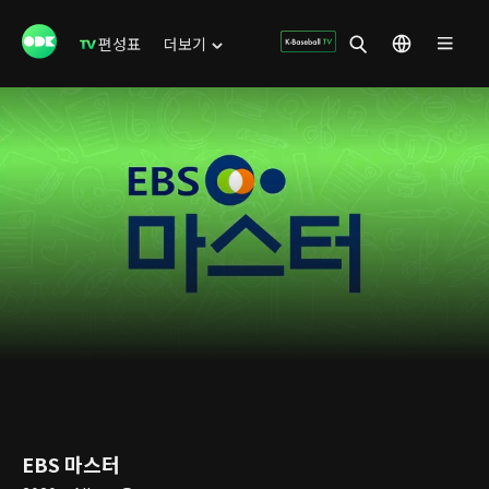
편성표
더보기
EBS 마스터