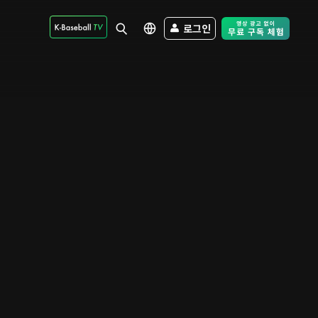
로그인
Free Trial - Sk