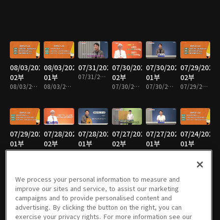
08/03/2026
08/03/2026
07/31/2026
07/30/2026
07/30/2026
07/29/2026
02부
01부
07/31/2026 • 36분
02부
01부
02부
08/03/2026 • 35분
08/03/2026 • 36분
07/30/2026 • 37분
07/30/2026 • 37분
07/29/2026 • 37분
07/29/2026
07/28/2026
07/28/2026
07/27/2026
07/27/2026
07/24/2026
01부
02부
01부
02부
01부
01부
07/29/2026 • 34분
07/28/2026 • 35분
07/28/2026 • 36분
07/27/2026 • 38분
07/27/2026 • 38분
07/24/2026 • 36분
We process your personal information to measure and
improve our sites and service, to assist our marketing
campaigns and to provide personalised content and
07/23/2026
07/23/2026
07/22/2026
07/22/2026
07/21/2026
07/21/2026
advertising. By clicking the button on the right, you can
02부
01부
02부
01부
02부
01부
exercise your privacy rights. For more information see our
07/23/2026 • 40분
07/23/2026 • 35분
07/22/2026 • 39분
07/22/2026 • 36분
07/21/2026 • 39분
07/21/2026 • 36분