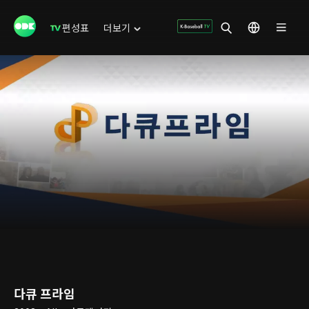
편성표
더보기
다큐 프라임