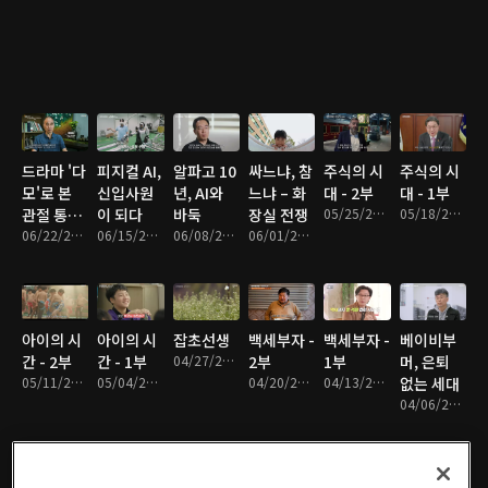
드라마 '다
피지컬 AI,
알파고 10
싸느냐, 참
주식의 시
주식의 시
모'로 본
신입사원
년, AI와
느냐 – 화
대 - 2부
대 - 1부
관절 통증
이 되다
바둑
장실 전쟁
05/25/2026 • 47분
05/18/2026 • 50분
의 골든타
06/22/2026 • 48분
06/15/2026 • 49분
06/08/2026 • 48분
06/01/2026 • 50분
임
아이의 시
아이의 시
잡초선생
백세부자 -
백세부자 -
베이비부
간 - 2부
간 - 1부
04/27/2026 • 46분
2부
1부
머, 은퇴
05/11/2026 • 48분
05/04/2026 • 48분
04/20/2026 • 47분
04/13/2026 • 48분
없는 세대
04/06/2026 • 48분