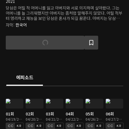
2021
당삼은 어릴 적 어머니를 잃고 아버지와 서로 의지하며 살아왔다. 그는
어머니를 늘 그리워했지만 아버지는 좀처럼 말해주지 않았다. 어릴 적부
터 영리하고 재능을 보인 당삼은 혼사가 되길 꿈꾼다. 아버지는 당삼에게
최고의 혼사가 되면 어머니에 대해 모든 걸 알려주겠다고 약속한다. 당삼
자막
:
한국어
은 훈련을 위해 낙정 학원에 입학해 옥소강의 지도를 받게 된다. 또한 첫
날 만난 소녀 소무와 의남매를 맺고 서로 의지한다. 더 깊은 배움을 위해
옥소강은 당삼과 소문을 사란객 학원에 데려가고, 두 소년 소녀는 다른
친구들 5명과 함께 최고의 혼사가 되기 위해 훈련에 매진한다.
에피소드
01회
02회
03회
04회
05회
06회
04/19/2021 • 40분
04/20/2021 • 39분
04/21/2021 • 39분
04/22/2021 • 39분
04/26/2021 • 39분
04/27/2021 • 39분
KR
KR
KR
KR
KR
KR