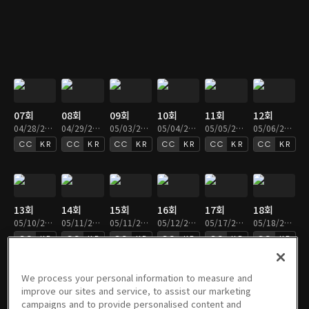
07회
08회
09회
10회
11회
12회
04/28/2021 • 39분
04/29/2021 • 39분
05/03/2021 • 39분
05/04/2021 • 39분
05/05/2021 • 39분
05/06/2021 • 39분
KR
KR
KR
KR
KR
KR
13회
14회
15회
16회
17회
18회
05/10/2021 • 39분
05/11/2021 • 39분
05/11/2021 • 39분
05/12/2021 • 39분
05/17/2021 • 39분
05/18/2021 • 39분
KR
KR
KR
KR
KR
KR
We process your personal information to measure and
improve our sites and service, to assist our marketing
campaigns and to provide personalised content and
19회
20회
21회
22회
23회
24회