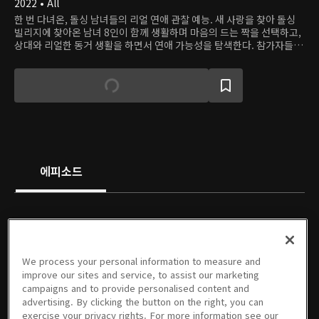
2022 • All
한 번 다녀온, 돌싱 남녀들의 리얼 연애 관찰 예능. 새 사랑을 찾아 돌싱
빌리지에 찾아온 남녀 8인이 함께 생활하며 마음의 드는 짝을 선택하고,
상대와 리얼한 동거 생활을 하면서 연애 가능성을 탐색한다. 참가자들의
허를 찌르는 반전 장치가 이들의 러브 게임을 더욱 흥미진진하게 만든다.
에피소드
We process your personal information to measure and
01회
02회
03회
04회
05회
06회
improve our sites and service, to assist our marketing
06/26/2022 • 1시간 29분
07/03/2022 • 1시간 28분
07/10/2022 • 1시간 34분
07/17/2022 • 1시간 32분
07/24/2022 • 1시간 44분
07/31/2022 • 1시간 43분
campaigns and to provide personalised content and
advertising. By clicking the button on the right, you can
exercise your privacy rights. For more information see our