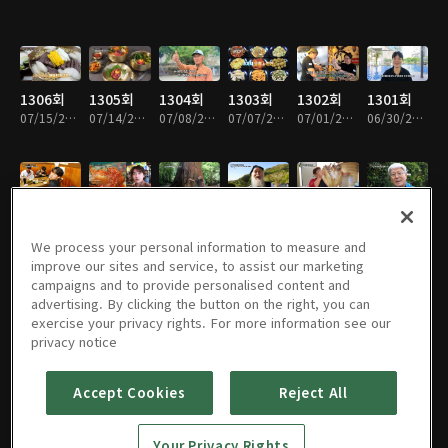
1306회
1305회
1304회
1303회
1302회
1301회
07/15/2026 • 49분
07/14/2026 • 49분
07/08/2026 • 49분
07/07/2026 • 49분
07/01/2026 • 49분
06/30/2026 • 49분
1300회
1299회
1298회
1297회
1296회
1295회
06/24/2026 • 49분
06/23/2026 • 48분
06/17/2026 • 49분
06/16/2026 • 48분
06/10/2026 • 49분
06/09/2026 • 49분
We process your personal information to measure and
improve our sites and service, to assist our marketing
campaigns and to provide personalised content and
advertising. By clicking the button on the right, you can
exercise your privacy rights. For more information see our
1294회
1293회
1292회
1291회
1290회
1289회
privacy notice
06/03/2026 • 49분
06/02/2026 • 49분
05/27/2026 • 49분
05/26/2026 • 49분
05/20/2026 • 49분
05/19/2026 • 49분
Accept Cookies
Reject All
1288회
1287회
1286회
1285회
1284회
1283회
Your Privacy Rights