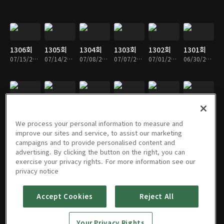
1306회
1305회
1304회
1303회
1302회
1301회
07/15/2026 • 49분
07/14/2026 • 49분
07/08/2026 • 49분
07/07/2026 • 49분
07/01/2026 • 49분
06/30/2026 • 49분
1300회
1299회
1298회
1297회
1296회
1295회
06/24/2026 • 49분
06/23/2026 • 48분
06/17/2026 • 49분
06/16/2026 • 48분
06/10/2026 • 49분
06/09/2026 • 49분
We process your personal information to measure and
improve our sites and service, to assist our marketing
campaigns and to provide personalised content and
advertising. By clicking the button on the right, you can
exercise your privacy rights. For more information see our
1294회
1293회
1292회
1291회
1290회
1289회
privacy notice
06/03/2026 • 49분
06/02/2026 • 49분
05/27/2026 • 49분
05/26/2026 • 49분
05/20/2026 • 49분
05/19/2026 • 49분
Accept Cookies
Reject All
1288회
1287회
1286회
1285회
1284회
1283회
Your Privacy Rights