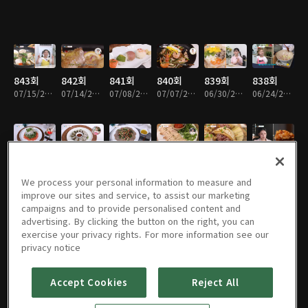
843회
842회
841회
840회
839회
838회
07/15/2026 • 22분
07/14/2026 • 23분
07/08/2026 • 23분
07/07/2026 • 22분
06/30/2026 • 22분
06/24/2026 • 23분
837회
836회
835회
834회
833회
832회
06/23/2026 • 22분
06/17/2026 • 23분
06/16/2026 • 23분
06/10/2026 • 23분
06/09/2026 • 23분
06/02/2026 • 23분
We process your personal information to measure and
improve our sites and service, to assist our marketing
campaigns and to provide personalised content and
advertising. By clicking the button on the right, you can
exercise your privacy rights. For more information see our
831회
830회
829회
828회
827회
826회
privacy notice
05/27/2026 • 23분
05/26/2026 • 23분
05/20/2026 • 22분
05/19/2026 • 22분
05/13/2026 • 22분
05/06/2026 • 22분
Accept Cookies
Reject All