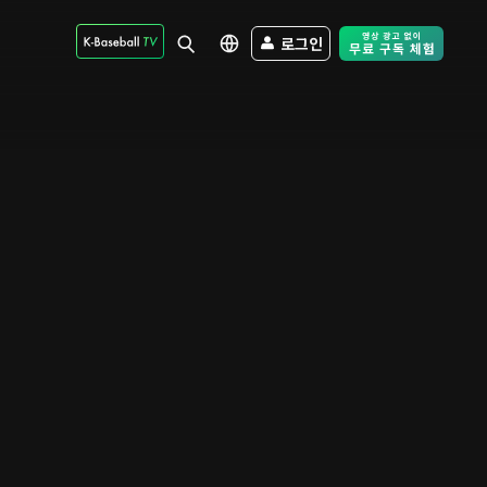
로그인
Free Trial - Sk