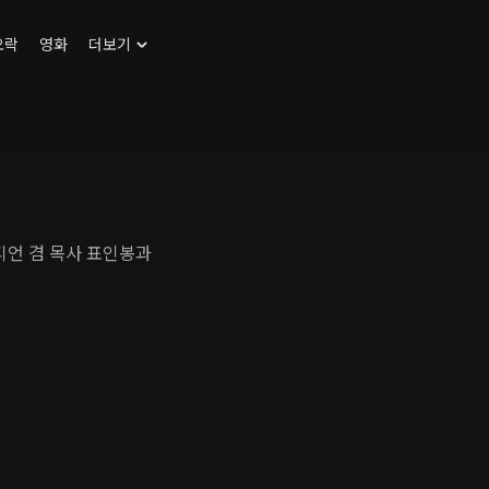
오락
영화
더보기
디언 겸 목사 표인봉과