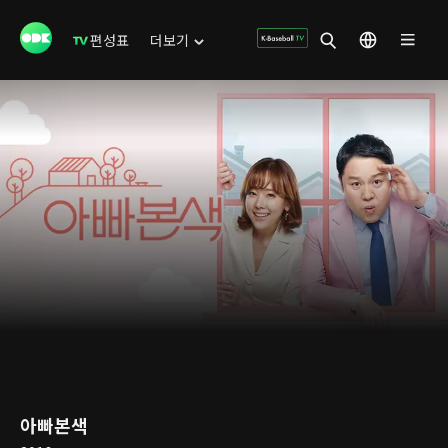
편성표
더보기
아빠본색