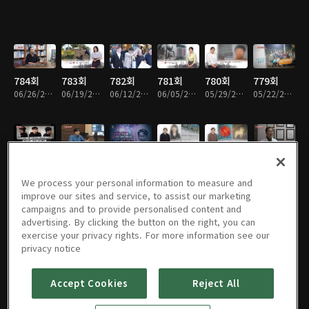
784회
783회
782회
781회
780회
779회
06/26/2026 • 51분
06/19/2026 • 50분
06/12/2026 • 51분
06/05/2026 • 50분
05/29/2026 • 52분
05/22/2026 • 51분
778회
777회
776회
775회
774회
773회
05/15/2026 • 50분
05/08/2026 • 51분
05/01/2026 • 50분
04/24/2026 • 50분
04/17/2026 • 51분
04/10/2026 • 51분
We process your personal information to measure and
improve our sites and service, to assist our marketing
campaigns and to provide personalised content and
advertising. By clicking the button on the right, you can
exercise your privacy rights. For more information see our
772회
771회
770회
769회
768회
767회
privacy notice
04/03/2026 • 50분
03/27/2026 • 51분
03/20/2026 • 50분
03/13/2026 • 50분
02/27/2026 • 49분
02/20/2026 • 51분
Accept Cookies
Reject All