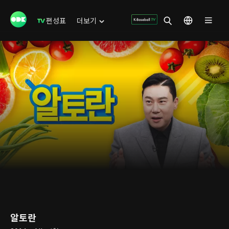
편성표
더보기
알토란