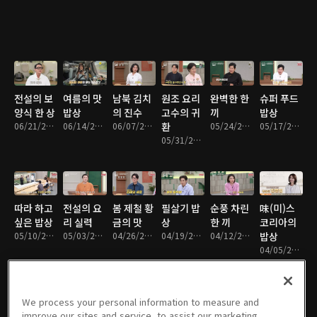
전설의 보
여름의 맛
남북 김치
원조 요리
완벽한 한
슈퍼 푸드
양식 한 상
밥상
의 진수
고수의 귀
끼
밥상
06/21/2026 • 1시간 3분
06/14/2026 • 1시간 3분
06/07/2026 • 1시간 4분
환
05/24/2026 • 1시간 4분
05/17/2026 • 1시간 4분
05/31/2026 • 1시간 4분
따라 하고
전설의 요
봄 제철 황
필살기 밥
순풍 차린
味(미)스
싶은 밥상
리 실력
금의 맛
상
한 끼
코리아의
05/10/2026 • 1시간 3분
05/03/2026 • 1시간 4분
04/26/2026 • 1시간 4분
04/19/2026 • 1시간 4분
04/12/2026 • 1시간 4분
밥상
04/05/2026 • 1시간 3분
We process your personal information to measure and
improve our sites and service, to assist our marketing