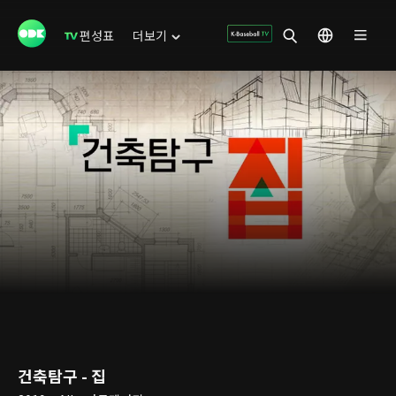
편성표
더보기
건축탐구 - 집