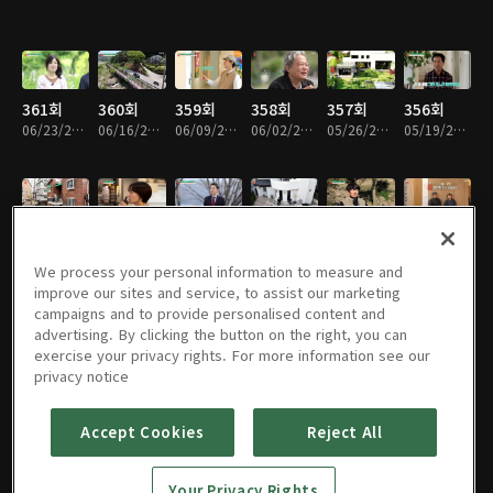
361회
360회
359회
358회
357회
356회
06/23/2026 • 48분
06/16/2026 • 46분
06/09/2026 • 47분
06/02/2026 • 47분
05/26/2026 • 47분
05/19/2026 • 47분
355회
354회
353회
352회
351회
350회
05/12/2026 • 47분
05/05/2026 • 47분
04/28/2026 • 48분
04/21/2026 • 46분
04/14/2026 • 48분
04/07/2026 • 47분
We process your personal information to measure and
improve our sites and service, to assist our marketing
campaigns and to provide personalised content and
advertising. By clicking the button on the right, you can
exercise your privacy rights. For more information see our
349회
348회
347회
346회
345회
344회
privacy notice
03/31/2026 • 48분
03/24/2026 • 46분
03/17/2026 • 47분
03/10/2026 • 46분
03/03/2026 • 47분
02/24/2026 • 47분
Accept Cookies
Reject All
343회
342회
341회
340회
339회
338회
Your Privacy Rights